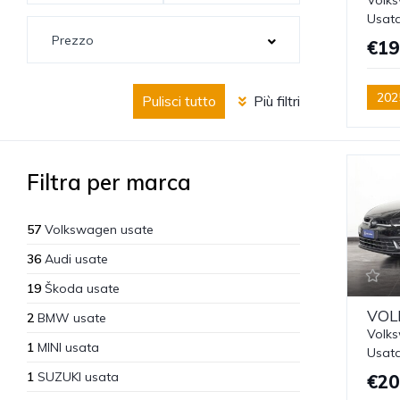
Usat
€19
202
Pulisci tutto
Più filtri
Filtra per marca
57
Volkswagen usate
36
Audi usate
19
Škoda usate
VOL
2
BMW usate
Volks
1
MINI usata
Usat
1
SUZUKI usata
€20