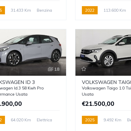
5
31.433 Km
Benzina
2022
113.600 Km
18
KSWAGEN
ID 3
VOLKSWAGEN
TAIG
wagen Id.3 58 Kwh Pro
Volkswagen Taigo 1.0 Tsi
ormance Usata
Usata
.900,00
€21.500,00
2
64.020 Km
Elettrica
2025
9.492 Km
B