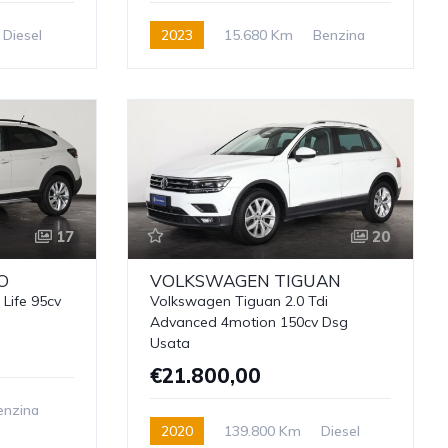
Diesel
2023
15.680 Km
Benzina
17
20
O
VOLKSWAGEN
TIGUAN
 Life 95cv
Volkswagen Tiguan 2.0 Tdi
Advanced 4motion 150cv Dsg
Usata
€21.800,00
enzina
2020
139.800 Km
Diesel