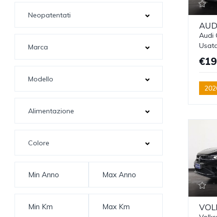
AUD
Audi 
Usat
€19
202
VOL
Volks