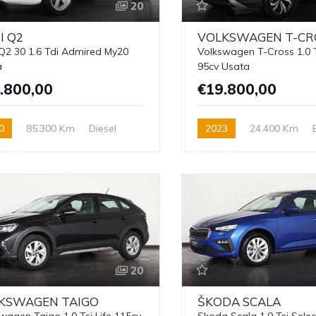
20
I
Q2
VOLKSWAGEN
T-CR
Q2 30 1.6 Tdi Admired My20
Volkswagen T-Cross 1.0 T
a
95cv Usata
.800,00
€19.800,00
0
85.300 Km
Diesel
2023
24.400 Km
20
KSWAGEN
TAIGO
ŠKODA
SCALA
wagen Taigo 1.0 Tsi Life 115cv
Skoda Scala 1.0 Tsi Sele