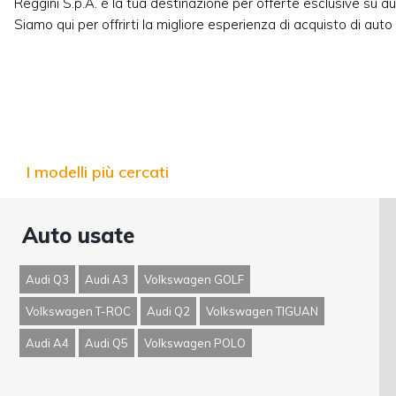
Reggini S.p.A. è la tua destinazione per offerte esclusive su aut
Siamo qui per offrirti la migliore esperienza di acquisto di aut
I modelli più cercati
Auto usate
Audi Q3
Audi A3
Volkswagen GOLF
Volkswagen T-ROC
Audi Q2
Volkswagen TIGUAN
Audi A4
Audi Q5
Volkswagen POLO