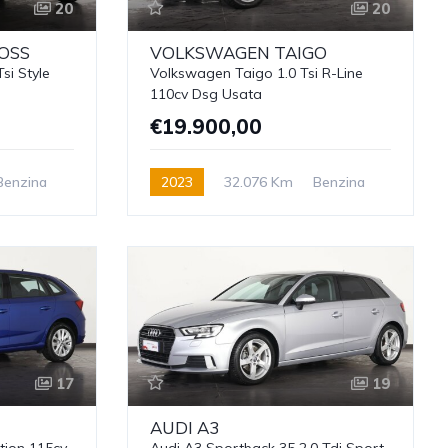
20
20
OSS
VOLKSWAGEN
TAIGO
si Style
Volkswagen Taigo 1.0 Tsi R-Line
110cv Dsg Usata
€19.900,00
Benzina
2023
32.076 Km
Benzina
17
19
AUDI
A3
ction 115cv
Audi A3 Sportback 35 2.0 Tdi Sport