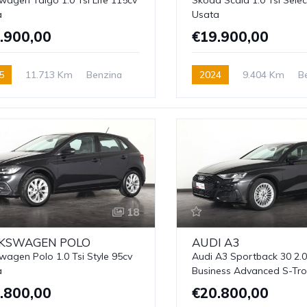
a
Usata
.900,00
€19.900,00
5
11.713 Km
Benzina
2024
9.404 Km
B
18
KSWAGEN
POLO
AUDI
A3
wagen Polo 1.0 Tsi Style 95cv
Audi A3 Sportback 30 2.0
a
Business Advanced S-Tro
.800,00
€20.800,00