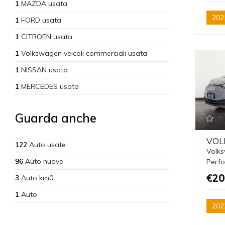
1
MAZDA usata
202
1
FORD usata
1
CITROEN usata
1
Volkswagen veicoli commerciali usata
1
NISSAN usata
1
MERCEDES usata
Guarda anche
VOL
122
Auto usate
Volks
96
Auto nuove
Perf
€20
3
Auto km0
1
Auto
202