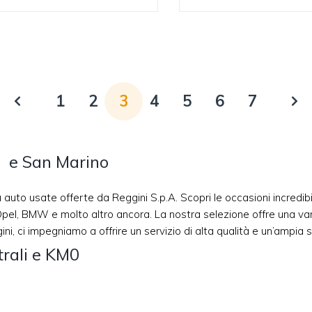
1
2
3
4
5
6
7
i e San Marino
su auto usate offerte da Reggini S.p.A. Scopri le occasioni incred
el, BMW e molto altro ancora. La nostra selezione offre una varie
i, ci impegniamo a offrire un servizio di alta qualità e un’ampia s
trali e KM0