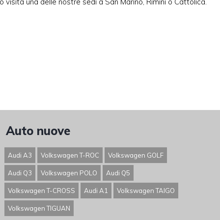
o visita una delle nostre sedi a San Marino, Rimini o Cattolica.
Auto nuove
Audi A3
Volkswagen T-ROC
Volkswagen GOLF
Audi Q3
Volkswagen POLO
Audi Q5
Volkswagen T-CROSS
Audi A1
Volkswagen TAIGO
Volkswagen TIGUAN