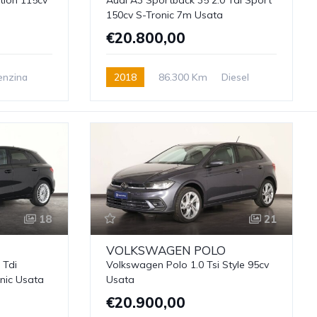
150cv S-Tronic 7m Usata
€20.800,00
enzina
2018
86.300 Km
Diesel
18
21
VOLKSWAGEN
POLO
 Tdi
Volkswagen Polo 1.0 Tsi Style 95cv
nic Usata
Usata
€20.900,00