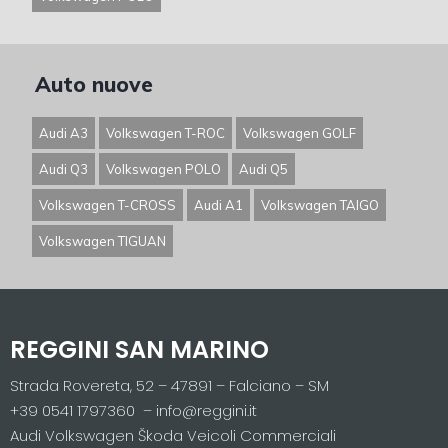
Auto nuove
Audi A3
Volkswagen T-ROC
Volkswagen GOLF
Audi Q3
Volkswagen POLO
Audi Q5
Volkswagen T-CROSS
Audi A1
Volkswagen TAIGO
Volkswagen TIGUAN
REGGINI SAN MARINO
Strada Rovereta, 52 – 47891 – Falciano – SM
+39 0541 1797360 – info@reggini.it
Audi Volkswagen Škoda Veicoli Commerciali