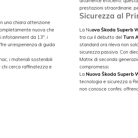
altamente efficienti, quest
prestazioni straordinarie, p
Sicurezza al Pr
on una chiara attenzione
ra completamente nuova che
La Nu
ova Škoda Superb 
i infotainment da 13″, i
tra cui il debutto del
Turn A
ffre un’esperienza di guida
standard ora rileva non solo
sicurezza passiva. Con dieci
ac, i materiali sostenibili
Matrix di seconda generazi
 chi cerca raffinatezza e
compromessi.
La
Nuova Škoda Superb 
tecnologia e sicurezza a Rim
non conosce confini, offrend