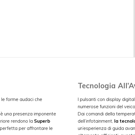
Tecnologia All’
 le forme audaci che
I pulsanti con display digi
numerose funzioni del veico
a è una presenza imponente
Dai comandi della temperatu
eriore rendono la
Superb
dell’infotainment,
la tecnol
perfetta per affrontare le
un’esperienza di guida avanz