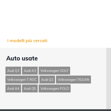
I modelli più cercati
Auto usate
Audi Q3
Audi A3
Volkswagen GOLF
Volkswagen T-ROC
Audi Q2
Volkswagen TIGUAN
Audi A4
Audi Q5
Volkswagen POLO