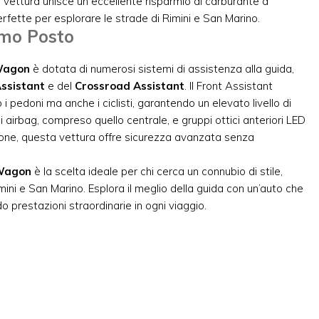
a vettura unisce un eccellente risparmio di carburante a
erfette per esplorare le strade di Rimini e San Marino.
imo Posto
Wagon
è dotata di numerosi sistemi di assistenza alla guida,
ssistant
e del
Crossroad Assistant
. Il Front Assistant
 i pedoni ma anche i ciclisti, garantendo un elevato livello di
 airbag, compreso quello centrale, e gruppi ottici anteriori LED
one, questa vettura offre sicurezza avanzata senza
Wagon
è la scelta ideale per chi cerca un connubio di stile,
ini e San Marino. Esplora il meglio della guida con un’auto che
o prestazioni straordinarie in ogni viaggio.