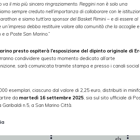
ro va il mio più sincero ringraziamento.
Reggini non è solo una
bbiamo sempre creduto nell’importanza di collaborare con le istituzio
 Marathon e siamo tutt’ora sponsor del Basket Rimini – e di essere al
he un’impresa debba restituire valore alla comunità che la accoglie e
 e a Poste San Marino.”
ino presto ospiterà l’esposizione del dipinto originale di E
e vorranno condividere questo momento dedicato all’arte
efinizione, sarà comunicata tramite stampa e presso i canali social
000 esemplari, ciascuno dal valore di 2,25 euro, distribuiti in minifo
partire da
martedì 16 settembre 2025
, sia sul sito ufficiale di P
 Garibaldi n.5, a San Marino Città.
ia