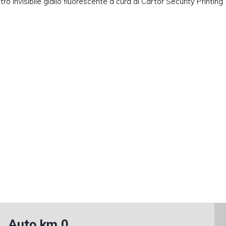
ro invisibile giallo fluorescente a cura di Cartor Security Printing
Auto km 0