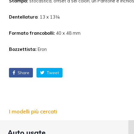
Stampa:
stocastica, offset a sei colori, un Pantone e inchiost
Dentellatura
: 13 x 13¼
Formato francobolli:
40 x 48 mm
Bozzettista:
Eron
Share
Tweet
I modelli più cercati
Auto usate