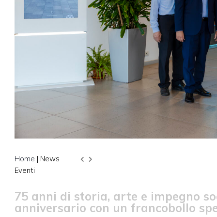
Home
| News
Eventi
75 anni di storia, arte e impegno so
anniversario con un francobollo spe