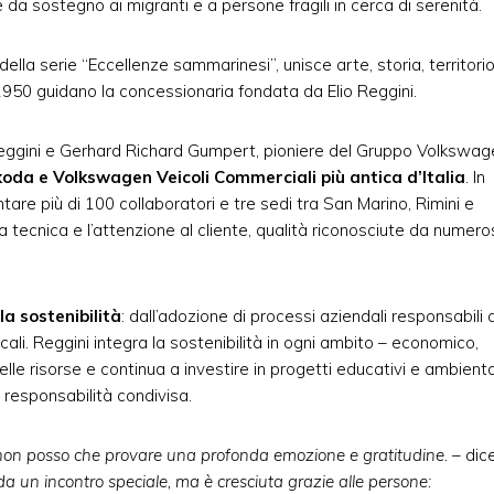
da sostegno ai migranti e a persone fragili in cerca di serenità.
lla serie “Eccellenze sammarinesi”, unisce arte, storia, territori
 1950 guidano la concessionaria fondata da Elio Reggini.
 Reggini e Gerhard Richard Gumpert, pioniere del Gruppo Volkswag
oda e Volkswagen Veicoli Commerciali più antica d’Italia
. In
ntare più di 100 collaboratori e tre sedi tra San Marino, Rimini e
za tecnica e l’attenzione al cliente, qualità riconosciute da numero
la sostenibilità
: dall’adozione di processi aziendali responsabili 
cali. Reggini integra la sostenibilità in ogni ambito – economico,
le risorse e continua a investire in progetti educativi e ambiental
 responsabilità condivisa.
 non posso che provare una profonda emozione e gratitudine. –
dic
 un incontro speciale, ma è cresciuta grazie alle persone: