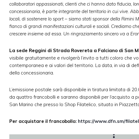
collaboratori appassionati, clienti che ci hanno dato fiducia, lo
concessionaria, è parte integrante del territorio in cui vive. A
locali, di sostenere lo sport – siamo stati sponsor della Rimini
fianco di grandi manifestazioni culturali e sociali. Crediamo c
crescere insieme ad essa.
Un ringraziamento sincero va a Eron
La sede Reggini di Strada Rovereta a Falciano di San Mar
visibile gratuitamente e rivolgerà l’invito a tutti coloro ch
contemporanea e ai valori del territorio. La data, in via di d
della concessionaria.
L’emissione postale sarà disponibile in tiratura limitata di 20.
da quattro francobolli e saranno disponibili per l’acquisto a 
San Marino che presso lo Shop Filatelico, situato in Piazzetta
Per acquistare il francobollo:
https://www.dfn.sm/filatel