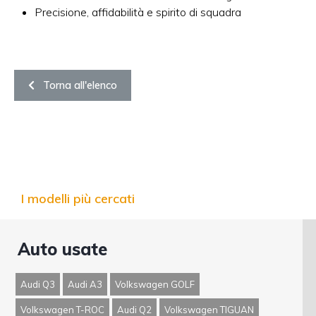
Precisione, affidabilità e spirito di squadra
Torna all'elenco
I modelli più cercati
Auto usate
Audi Q3
Audi A3
Volkswagen GOLF
Volkswagen T-ROC
Audi Q2
Volkswagen TIGUAN