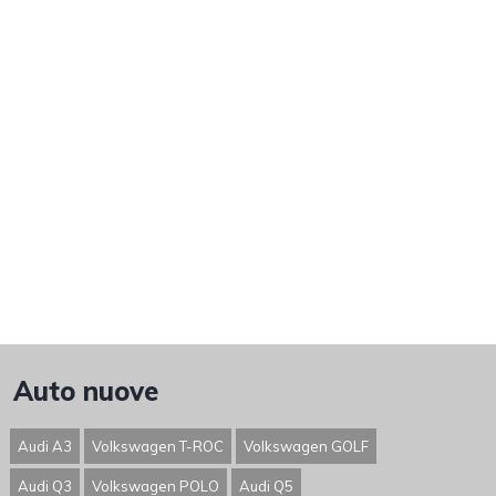
Auto nuove
Audi A3
Volkswagen T-ROC
Volkswagen GOLF
Audi Q3
Volkswagen POLO
Audi Q5