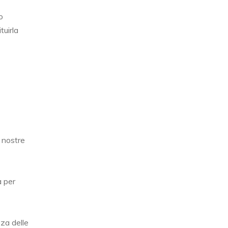
o
tuirla
e nostre
a per
za delle