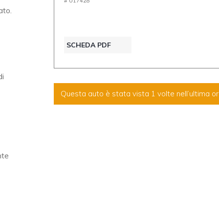
# U17428
ato.
SCHEDA PDF
di
Questa auto è stata vista
1
volte nell’ultima or
nte