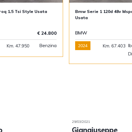
oq 1.5 Tsi Style Usata
Bmw Serie 1 120d 48v Msp
Usata
BMW
€ 24.800
Benzina
Ib
Km. 47.950
2024
Km. 67.403
D
29/03/2021
o
Giangiuseppe