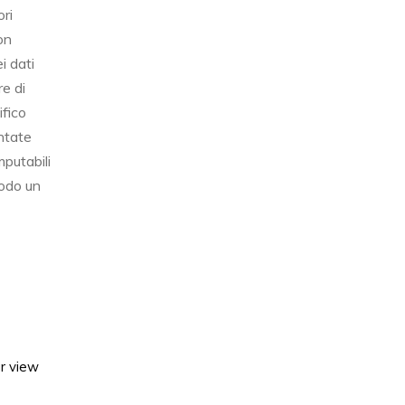
ori
on
i dati
re di
ifico
entate
mputabili
modo un
ar view