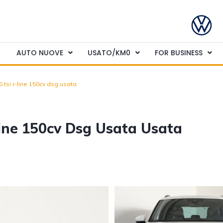
AUTO NUOVE
USATO/KM0
FOR BUSINESS
 tsi r-line 150cv dsg usata
ine 150cv Dsg Usata Usata