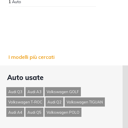
1
Auto
I modelli più cercati
Auto usate
Audi Q3
Audi A3
Volkswagen GOLF
Volkswagen T-ROC
Audi Q2
Volkswagen TIGUAN
Audi A4
Audi Q5
Volkswagen POLO