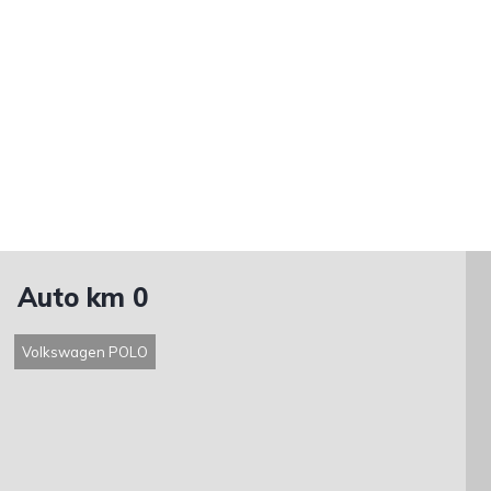
Auto km 0
Volkswagen POLO