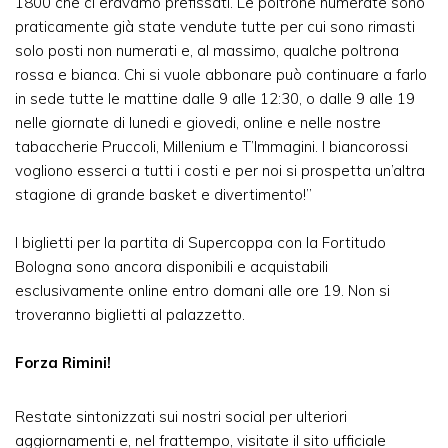
1800 che ci eravamo prefissati. Le poltrone numerate sono
praticamente già state vendute tutte per cui sono rimasti
solo posti non numerati e, al massimo, qualche poltrona
rossa e bianca. Chi si vuole abbonare può continuare a farlo
in sede tutte le mattine dalle 9 alle 12:30, o dalle 9 alle 19
nelle giornate di lunedi e giovedi, online e nelle nostre
tabaccherie Pruccoli, Millenium e T’Immagini. I biancorossi
vogliono esserci a tutti i costi e per noi si prospetta un’altra
stagione di grande basket e divertimento!”
I biglietti per la partita di Supercoppa con la Fortitudo
Bologna sono ancora disponibili e acquistabili
esclusivamente online entro domani alle ore 19. Non si
troveranno biglietti al palazzetto.
Forza Rimini!
Restate sintonizzati sui nostri social per ulteriori
aggiornamenti e, nel frattempo, visitate il sito ufficiale