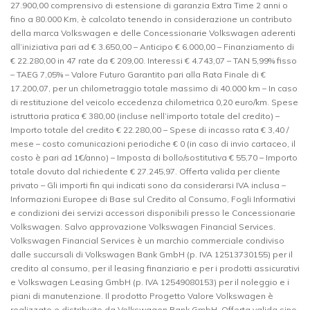
27.900,00 comprensivo di estensione di garanzia Extra Time 2 anni o
fino a 80.000 Km, è calcolato tenendo in considerazione un contributo
della marca Volkswagen e delle Concessionarie Volkswagen aderenti
all’iniziativa pari ad € 3.650,00 – Anticipo € 6.000,00 – Finanziamento di
€ 22.280,00 in 47 rate da € 209,00. Interessi € 4.743,07 – TAN 5,99% fisso
– TAEG 7,05% – Valore Futuro Garantito pari alla Rata Finale di €
17.200,07, per un chilometraggio totale massimo di 40.000 km – In caso
di restituzione del veicolo eccedenza chilometrica 0,20 euro/km. Spese
istruttoria pratica € 380,00 (incluse nell’importo totale del credito) –
Importo totale del credito € 22.280,00 – Spese di incasso rata € 3,40 /
mese – costo comunicazioni periodiche € 0 (in caso di invio cartaceo, il
costo è pari ad 1€/anno) – Imposta di bollo/sostitutiva € 55,70 – Importo
totale dovuto dal richiedente € 27.245,97. Offerta valida per cliente
privato – Gli importi fin qui indicati sono da considerarsi IVA inclusa –
Informazioni Europee di Base sul Credito al Consumo, Fogli Informativi
e condizioni dei servizi accessori disponibili presso le Concessionarie
Volkswagen. Salvo approvazione Volkswagen Financial Services.
Volkswagen Financial Services è un marchio commerciale condiviso
dalle succursali di Volkswagen Bank GmbH (p. IVA 12513730155) per il
credito al consumo, per il leasing finanziario e per i prodotti assicurativi
e Volkswagen Leasing GmbH (p. IVA 12549080153) per il noleggio e i
piani di manutenzione. Il prodotto Progetto Valore Volkswagen è
realizzato e distribuito da Volkswagen Bank GmbH. Offerta valida sino