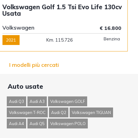
Volkswagen Golf 1.5 Tsi Ehybrid 50
Years 204cv Dsg Usata
Volkswagen
€ 34.800
Ibrida Benzina
Km. 12.100
2025
I modelli più cercati
Auto usate
Audi Q3
Audi A3
Volkswagen GOLF
Volkswagen T-ROC
Audi Q2
Volkswagen TIGUAN
Audi A4
Audi Q5
Volkswagen POLO