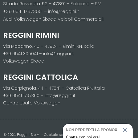
Strada Rovereta, 52 – 47891 – Falciano – SM
+39 0541 1797360 – info@reggini.it
Audi Volkswagen Škoda Veicoli Commerciali
REGGINI RIMINI
Via Macanno, 45 – 47924 – Rimini RN, Italia
+39 0541 395041 – info@reggini.it
Volkswagen Škoda
REGGINI CATTOLICA
Via Carpignola, 44 – 47841 – Cattolica RN, Italia
+39 0541 1797360 – info@reggini.it
Centro Usato Volkswagen
NON PERDERTI LA PROMO⌛
© 2021 Reggini S.p.A. - Capitale sociale 2.400.000,00 i.v. - Registro imprese
Chatta con noi ora!