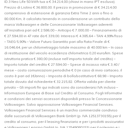
ID.3 Neo Life 50 kWh tua a € 34.214,00 (chiavi in mano IPT esclusa).
Prezzo di Listino € 36.800,00. Il prezzo in promozione di € 34.214,00
comprensivo di estensione di garanzia Extra Time 2 anni o fino a
80.000 Km, è calcolato tenendo in considerazione un contributo della
marca Volkswagen e delle Concessionarie Volkswagen aderenti
all’iniziativa pari ad € 2.586,00 – Anticipo € 7.000,00 – Finanziamento di
€ 27.594,00 in 47 rate da € 339,00. Interessi € 4.385,64 – TAN 4,99% fisso
– TAEG 5,90% – Valore Futuro Garantito pari alla Rata Finale di €
16.046,64, per un chilometraggio totale massimo di 40.000 km – In caso
di restituzione del veicolo eccedenza chilometrica 0,20 euro/km. Spese
istruttoria pratica € 380,00 (incluse nell’importo totale del credito) –
Importo totale del credito € 27.594,00 – Spese di incasso rata € 3,40 /
mese – costo comunicazioni periodiche € 0 (in caso di invio cartaceo, il
costo è pari ad 1€/anno) – Imposta di bollo/sostitutiva € 68,98 – Importo
totale dovuto dal richiedente € 32.215,82. Offerta valida per cliente
privato – Gli importi fin qui indicati sono da considerarsi IVA inclusa –
Informazioni Europee di Base sul Credito al Consumo, Fogli Informativi
e condizioni dei servizi accessori disponibili presso le Concessionarie
Volkswagen. Salvo approvazione Volkswagen Financial Services.
Volkswagen Financial Services è un marchio commerciale condiviso
dalle succursali di Volkswagen Bank GmbH (p. IVA 12513730155) per il
credito al consumo, per il leasing finanziario e per i prodotti assicurativi
e Volkswagen Leasing GmbH (p. IVA 12549080153) per il noleggio e i