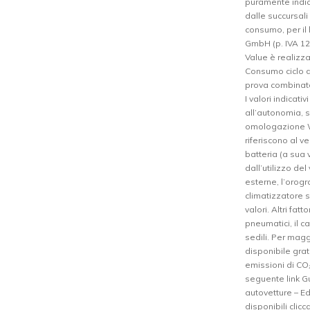
puramente indic
dalle succursal
consumo, per il 
GmbH (p. IVA 125
Value è realizz
Consumo ciclo d
prova combinato
I valori indicati
all’autonomia, 
omologazione W
riferiscono al v
batteria (a sua
dall’utilizzo del
esterne, l’orogr
climatizzatore s
valori. Altri fat
pneumatici, il ca
sedili. Per magg
disponibile grat
emissioni di CO₂
seguente link Gu
autovetture – Ed
disponibili clic