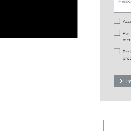
Acco
Per 
mer
Per 
prod
In