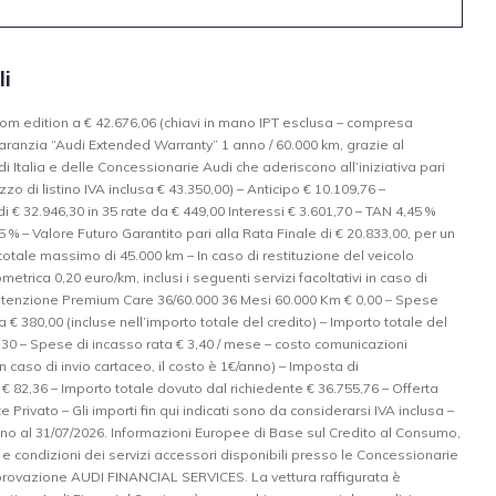
li
tom edition a € 42.676,06 (chiavi in mano IPT esclusa – compresa
aranzia “Audi Extended Warranty” 1 anno / 60.000 km, grazie al
di Italia e delle Concessionarie Audi che aderiscono all’iniziativa pari
zo di listino IVA inclusa € 43.350,00) – Anticipo € 10.109,76 –
 € 32.946,30 in 35 rate da € 449,00 Interessi € 3.601,70 – TAN 4,45 %
5 % – Valore Futuro Garantito pari alla Rata Finale di € 20.833,00, per un
otale massimo di 45.000 km – In caso di restituzione del veicolo
etrica 0,20 euro/km, inclusi i seguenti servizi facoltativi in caso di
enzione Premium Care 36/60.000 36 Mesi 60.000 Km € 0,00 – Spese
ca € 380,00 (incluse nell’importo totale del credito) – Importo totale del
,30 – Spese di incasso rata € 3,40 / mese – costo comunicazioni
in caso di invio cartaceo, il costo è 1€/anno) – Imposta di
a € 82,36 – Importo totale dovuto dal richiedente € 36.755,76 – Offerta
e Privato – Gli importi fin qui indicati sono da considerarsi IVA inclusa –
ino al 31/07/2026. Informazioni Europee di Base sul Credito al Consumo,
i e condizioni dei servizi accessori disponibili presso le Concessionarie
rovazione AUDI FINANCIAL SERVICES. La vettura raffigurata è