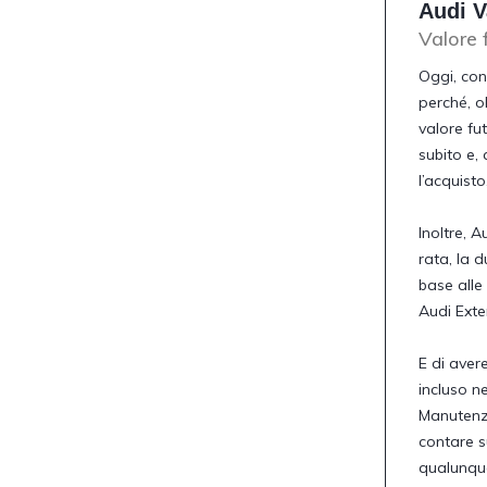
Audi V
Valore 
Oggi, con 
perché, ol
valore fu
subito e,
l’acquisto,
Inoltre, A
rata, la d
base alle
Audi Ext
E di aver
incluso n
Manutenz
contare su
qualunque