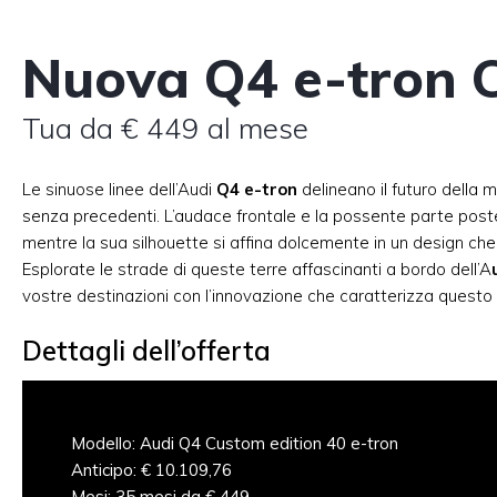
Nuova Q4 e-tron 
Tua da € 449 al mese
Le sinuose linee dell’Audi
Q4 e-tron
delineano il futuro della m
senza precedenti. L’audace frontale e la possente parte poster
mentre la sua silhouette si affina dolcemente in un design che 
Esplorate le strade di queste terre affascinanti a bordo dell’A
vostre destinazioni con l’innovazione che caratterizza questo v
Dettagli dell’offerta
Modello: Audi Q4 Custom edition 40 e-tron
Anticipo: € 10.109,76
Mesi: 35 mesi da € 449