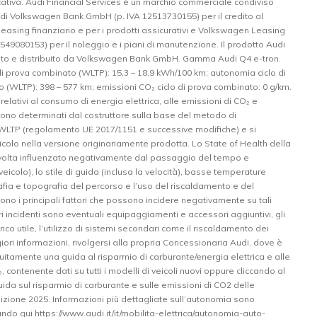
ativa. Audi Financial Services è un marchio commerciale condiviso
i di Volkswagen Bank GmbH (p. IVA 12513730155) per il credito al
leasing finanziario e per i prodotti assicurativi e Volkswagen Leasing
49080153) per il noleggio e i piani di manutenzione. Il prodotto Audi
ato e distribuito da Volkswagen Bank GmbH. Gamma Audi Q4 e-tron.
i prova combinato (WLTP): 15,3 – 18,9 kWh/100 km; autonomia ciclo di
 (WLTP): 398 – 577 km; emissioni CO₂ ciclo di prova combinato: 0 g/km.
vi relativi al consumo di energia elettrica, alle emissioni di CO₂ e
sono determinati dal costruttore sulla base del metodo di
LTP (regolamento UE 2017/1151 e successive modifiche) e si
eicolo nella versione originariamente prodotta. Lo State of Health della
 volta influenzato negativamente dal passaggio del tempo e
 veicolo), lo stile di guida (inclusa la velocità), basse temperature
afia e topografia del percorso e l’uso del riscaldamento e del
ono i principali fattori che possono incidere negativamente su tali
tori incidenti sono eventuali equipaggiamenti e accessori aggiuntivi, gli
rico utile, l’utilizzo di sistemi secondari come il riscaldamento dei
iori informazioni, rivolgersi alla propria Concessionaria Audi, dove è
uitamente una guida al risparmio di carburante/energia elettrica e alle
, contenente dati su tutti i modelli di veicoli nuovi oppure cliccando al
ida sul risparmio di carburante e sulle emissioni di CO2 delle
izione 2025. Informazioni più dettagliate sull’autonomia sono
cando qui https://www.audi.it/it/mobilita-elettrica/autonomia-auto-