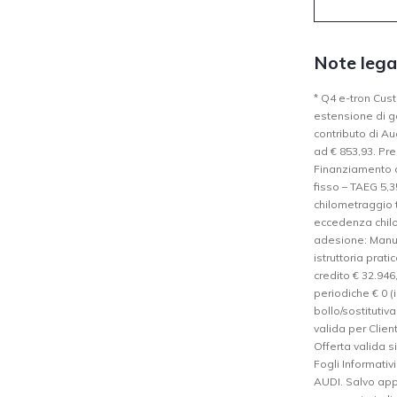
Note lega
* Q4 e-tron Cus
estensione di g
contributo di Au
ad € 853,93. Prez
Finanziamento di
fisso – TAEG 5,3
chilometraggio t
eccedenza chilom
adesione: Manut
istruttoria prati
credito € 32.946
periodiche € 0 (
bollo/sostitutiv
valida per Client
Offerta valida s
Fogli Informativ
AUDI. Salvo app