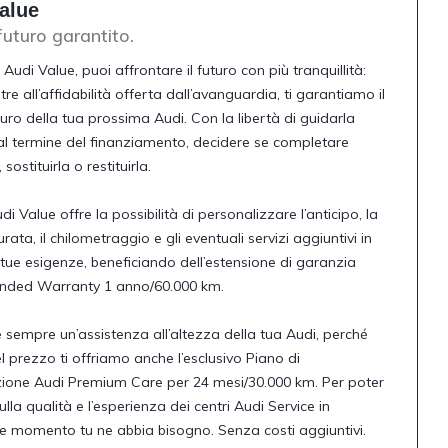
alue
futuro garantito.
Audi Value, puoi affrontare il futuro con più tranquillità:
tre all’affidabilità offerta dall’avanguardia, ti garantiamo il
turo della tua prossima Audi. Con la libertà di guidarla
 al termine del finanziamento, decidere se completare
 sostituirla o restituirla.
udi Value offre la possibilità di personalizzare l’anticipo, la
urata, il chilometraggio e gli eventuali servizi aggiuntivi in
 tue esigenze, beneficiando dell’estensione di garanzia
ended Warranty 1 anno/60.000 km.
e sempre un’assistenza all’altezza della tua Audi, perché
el prezzo ti offriamo anche l’esclusivo Piano di
ione Audi Premium Care per 24 mesi/30.000 km. Per poter
lla qualità e l’esperienza dei centri Audi Service in
 momento tu ne abbia bisogno. Senza costi aggiuntivi.