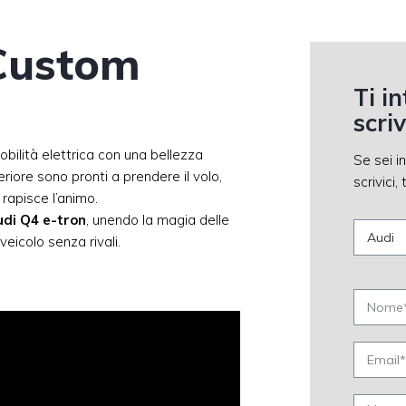
Custom
Ti i
scri
obilità elettrica con una bellezza
Se sei i
iore sono pronti a prendere il volo,
scrivici
rapisce l’animo.
udi Q4 e-tron
, unendo la magia delle
eicolo senza rivali.