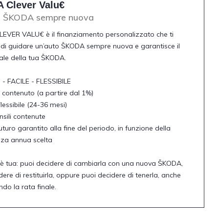
 Clever Valu€
o ŠKODA sempre nuova
EVER VALU€ è il finanziamento personalizzato che ti
di guidare un’auto ŠKODA sempre nuova e garantisce il
nale della tua ŠKODA.
 FACILE - FLESSIBILE
o contenuto (a partire dal 1%)
lessibile (24-36 mesi)
nsili contenute
uturo garantito alla fine del periodo, in funzione della
nza annua scelta
 è tua: puoi decidere di cambiarla con una nuova ŠKODA,
dere di restituirla, oppure puoi decidere di tenerla, anche
ndo la rata finale.