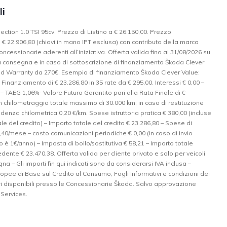
li
ction 1.0 TSI 95cv. Prezzo di Listino a € 26.150,00. Prezzo
€ 22.906,80 (chiavi in mano IPT esclusa) con contributo della marca
ncessionarie aderenti all’iniziativa. Offerta valida fino al 31/08/2026 su
ta consegna e in caso di sottoscrizione di finanziamento Škoda Clever
d Warranty da 270€. Esempio di finanziamento Škoda Clever Value:
– Finanziamento di € 23.286,80 in 35 rate da € 295,00. Interessi € 0,00 –
– TAEG 1,06%- Valore Futuro Garantito pari alla Rata Finale di €
n chilometraggio totale massimo di 30.000 km; in caso di restituzione
denza chilometrica 0,20 €/km. Spese istruttoria pratica € 380,00 (incluse
ale del credito) – Importo totale del credito € 23.286,80 – Spese di
,40/mese – costo comunicazioni periodiche € 0,00 (in caso di invio
to è 1€/anno) – Imposta di bollo/sostitutiva € 58,21 – Importo totale
edente € 23.470,38. Offerta valida per cliente privato e solo per veicoli
na – Gli importi fin qui indicati sono da considerarsi IVA inclusa –
opee di Base sul Credito al Consumo, Fogli Informativi e condizioni dei
ri disponibili presso le Concessionarie Škoda. Salvo approvazione
 Services.