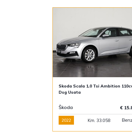
Skoda Scala 1.0 Tsi Ambition 110c
Dsg Usata
Škoda
€ 15
Benz
2022
Km. 33.058