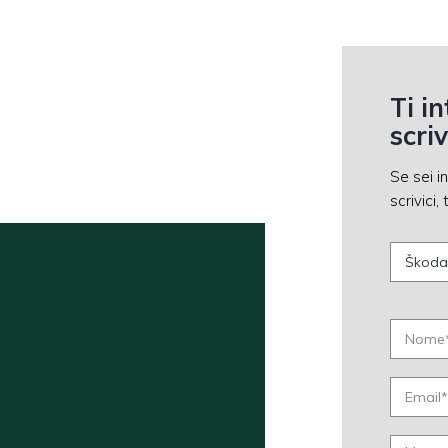
Ti i
scri
Se sei i
scrivici