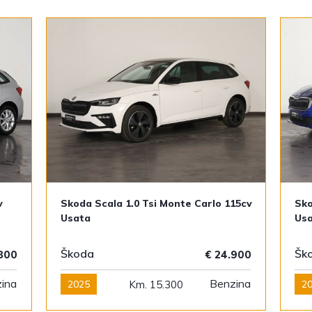
v
Skoda Scala 1.0 Tsi Monte Carlo 115cv
Sko
Usata
Us
Škoda
Šk
.800
€ 24.900
ina
Benzina
2025
Km. 15.300
2