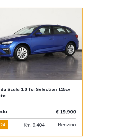
da Scala 1.0 Tsi Selection 115cv
ata
oda
€ 19.900
Benzina
024
Km. 9.404