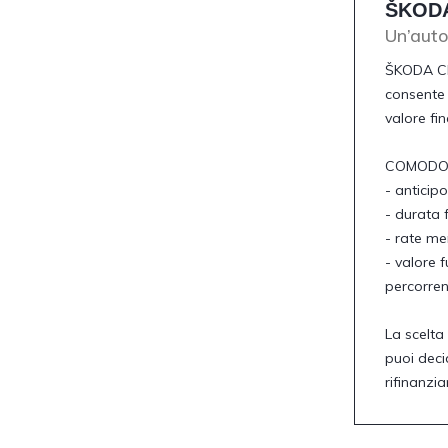
ŠKODA
Un’aut
ŠKODA CL
consente 
valore fi
COMODO -
- anticip
- durata f
- rate me
- valore f
percorre
La scelta
puoi deci
rifinanzia