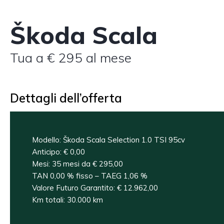
Škoda Scala
Tua a € 295 al mese
Dettagli dell’offerta
Modello: Škoda Scala Selection 1.0 TSI 95cv
Anticipo: € 0,00
Mesi: 35 mesi da € 295,00
TAN 0,00 % fisso – TAEG 1,06 %
Valore Futuro Garantito: € 12.962,00
Km totali: 30.000 km