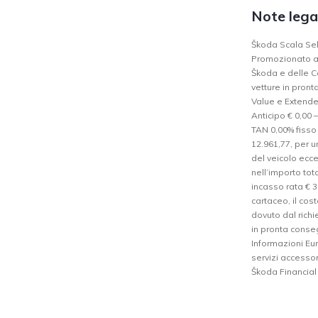
Note lega
Škoda Scala Sele
Promozionato a 
Škoda e delle Co
vetture in pron
Value e Extende
Anticipo € 0,00 
TAN 0,00% fisso 
12.961,77, per u
del veicolo ecce
nell’importo tot
incasso rata € 3
cartaceo, il cos
dovuto dal richi
in pronta conseg
Informazioni Eur
servizi accesso
Škoda Financial