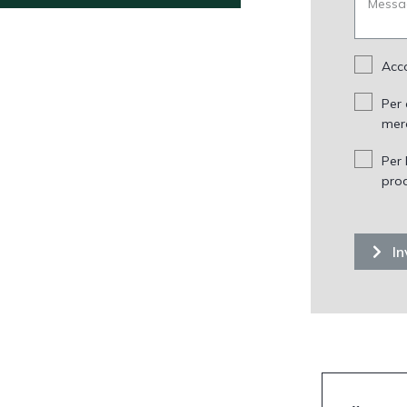
Acco
Per 
mer
Per 
prod
In