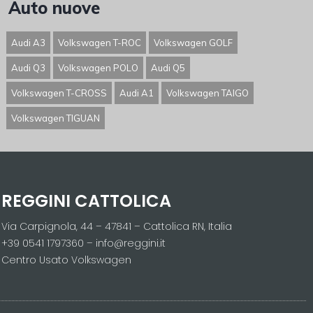
Auto nuove
Audi A3
Volkswagen T-ROC
Volkswagen GOLF
Audi Q3
Volkswagen POLO
Audi Q5
Volkswagen T-CROSS
Audi A1
Volkswagen TAIGO
Volkswagen TIGUAN
REGGINI CATTOLICA
Via Carpignola, 44 – 47841 – Cattolica RN, Italia
+39 0541 1797360 – info@reggini.it
Centro Usato Volkswagen