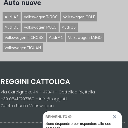
Auto nuove
Audi A3
Volkswagen T-ROC
Volkswagen GOLF
Audi Q3
Volkswagen POLO
Audi Q5
Volkswagen T-CROSS
Audi A1
Volkswagen TAIGO
Volkswagen TIGUAN
REGGINI CATTOLICA
Via Carpignola, 44 – 47841 – Cattolica RN, Italia
+39 0541 1797360 – info@reggini.it
Centro Usato Volkswagen
BENVENUTO 😊
Sono disponibile per rispondere alle sue